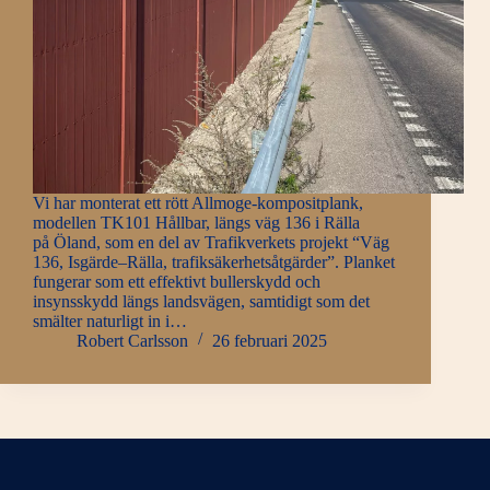
Vi har monterat ett rött Allmoge-kompositplank,
modellen TK101 Hållbar, längs väg 136 i Rälla
på Öland, som en del av Trafikverkets projekt “Väg
136, Isgärde–Rälla, trafiksäkerhetsåtgärder”. Planket
fungerar som ett effektivt bullerskydd och
insynsskydd längs landsvägen, samtidigt som det
smälter naturligt in i…
Robert Carlsson
26 februari 2025