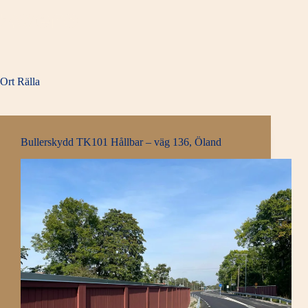
Hoppa
till
innehåll
Ort
Rälla
Bullerskydd TK101 Hållbar – väg 136, Öland