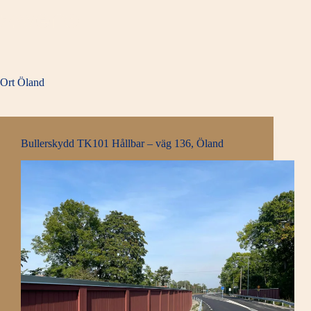
Hoppa
till
innehåll
Ort
Öland
Bullerskydd TK101 Hållbar – väg 136, Öland