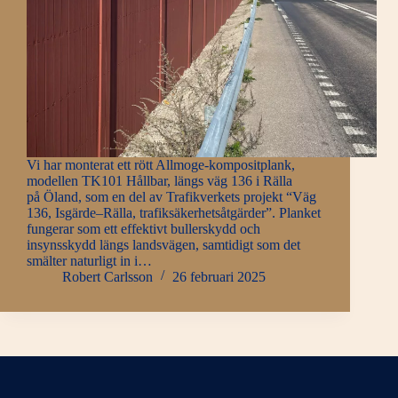
Vi har monterat ett rött Allmoge-kompositplank,
modellen TK101 Hållbar, längs väg 136 i Rälla
på Öland, som en del av Trafikverkets projekt “Väg
136, Isgärde–Rälla, trafiksäkerhetsåtgärder”. Planket
fungerar som ett effektivt bullerskydd och
insynsskydd längs landsvägen, samtidigt som det
smälter naturligt in i…
Robert Carlsson
26 februari 2025