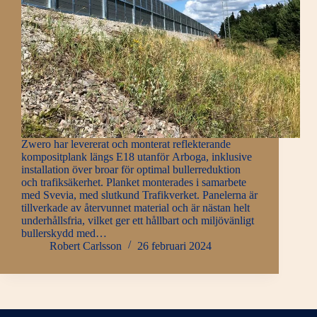
Zwero har levererat och monterat reflekterande
kompositplank längs E18 utanför Arboga, inklusive
installation över broar för optimal bullerreduktion
och trafiksäkerhet. Planket monterades i samarbete
med Svevia, med slutkund Trafikverket. Panelerna är
tillverkade av återvunnet material och är nästan helt
underhållsfria, vilket ger ett hållbart och miljövänligt
bullerskydd med…
Robert Carlsson
26 februari 2024