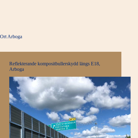
Hoppa
till
innehåll
Ort
Arboga
Reflekterande kompositbullerskydd längs E18,
Arboga