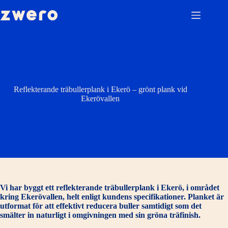
Hoppa
till
innehåll
Reflekterande träbullerplank i Ekerö – grönt plank vid
Ekerövallen
Vi har byggt ett reflekterande träbullerplank i Ekerö, i området
kring Ekerövallen, helt enligt kundens specifikationer. Planket är
utformat för att effektivt reducera buller samtidigt som det
smälter in naturligt i omgivningen med sin gröna träfinish.